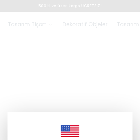
500 tl ve üzeri kargo ÜCRETSİZ!
Tasarım Tişört
Dekoratif Objeler
Tasarım 