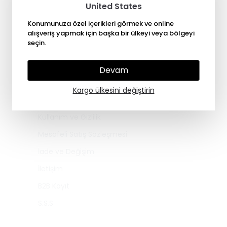
United States
Konumunuza özel içerikleri görmek ve online
alışveriş yapmak için başka bir ülkeyi veya bölgeyi
seçin.
Devam
Kurumsal
Kargo ülkesini değiştirin
Hakkımızda
Kullanım ve Gizlilik
Mesafeli Satış Sözleşmesi
İade ve Değişim
İletişim
B2B Kayıt
S.S.S