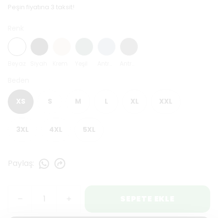
Peşin fiyatına 3 taksit!
Renk
Beyaz
Siyah
Krem
Yeşil
Antrasit Mavi
Antrasit
Beden
XS
S
M
L
XL
XXL
3XL
4XL
5XL
Paylaş
:
SEPETE EKLE