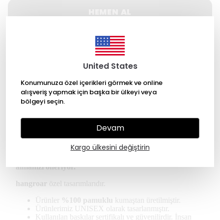
HEMEN AL
WHATSAPP
United States
500 TL üzeri Ücretsiz kargo
Konumunuza özel içerikleri görmek ve online
14 gün içinde iade değişim
alışveriş yapmak için başka bir ülkeyi veya
bölgeyi seçin.
256 Bit SSL ile güvende alışveriş
Devam
Ürün Açıklaması
Kargo ülkesini değiştirin
*Kullanıcılar regular tişört için kendi bedeninizi
almanızı öneriyor.
hangroar
özel tasarımlarıdır.
Ürünler
%100 pamuklu
kumaştan üretilmiştir.
Ürünlerimiz UNISEX olarak tasarlanmıştır.
Kullanılan baskılar sertifikalı ve güvenilirdir. İnsan