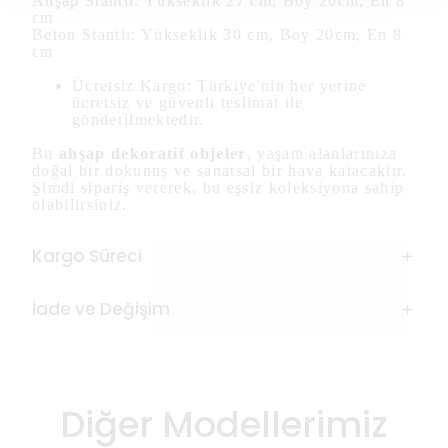
Ahşap Stantlı: Yükseklik 27 cm, Boy 20cm, En 8
cm
Beton Stantlı: Yükseklik 30 cm, Boy 20cm, En 8
cm
Ücretsiz Kargo: Türkiye'nin her yerine
ücretsiz ve güvenli teslimat ile
gönderilmektedir.
Bu
ahşap dekoratif objeler
, yaşam alanlarınıza
doğal bir dokunuş ve sanatsal bir hava katacaktır.
Şimdi sipariş vererek, bu eşsiz koleksiyona sahip
olabilirsiniz.
Kargo Süreci
İade ve Değişim
Diğer Modellerimiz