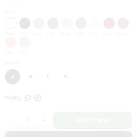
Renk
Beyaz
Siyah
Antrasit Mavi
Antrasit
Krem
Yeşil
Sarı
Kırmızı
Kahverengi
Somon
Mor
Beden
S
M
L
XL
Paylaş
:
SEPETE EKLE