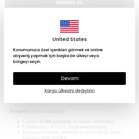
HEMEN AL
WHATSAPP
500 TL üzeri Ücretsiz kargo
United States
Konumunuza özel içerikleri görmek ve online
14 gün içinde iade değişim
alışveriş yapmak için başka bir ülkeyi veya
bölgeyi seçin.
256 Bit SSL ile güvende alışveriş
Devam
Ürün Açıklaması
Kargo ülkesini değiştirin
* Kullanıcılar oversize tişört için bir beden küçük
almanızı öneriyor.
hangroar
özel tasarımlarıdır.
Ürünler
%100 pamuklu
kumaştan üretilmiştir.
Ürünlerimiz UNISEX olarak tasarlanmıştır.
Kullanılan baskılar sertifikalı ve güvenilirdir. İnsan
sağlığına zarar vermez.