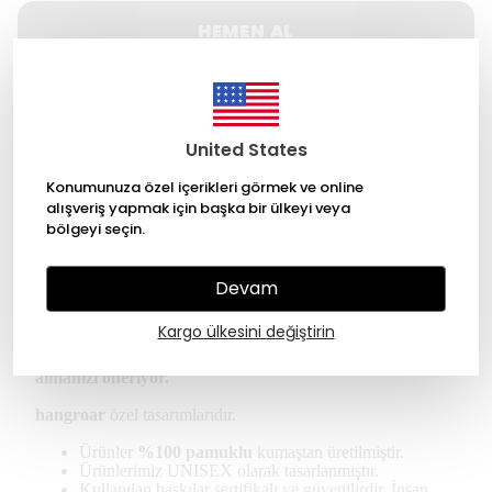
HEMEN AL
WHATSAPP
United States
500 TL üzeri Ücretsiz kargo
Konumunuza özel içerikleri görmek ve online
alışveriş yapmak için başka bir ülkeyi veya
14 gün içinde iade değişim
bölgeyi seçin.
256 Bit SSL ile güvende alışveriş
Devam
Ürün Açıklaması
Kargo ülkesini değiştirin
* Kullanıcılar oversize tişört için bir beden küçük
almanızı öneriyor.
hangroar
özel tasarımlarıdır.
Ürünler
%100 pamuklu
kumaştan üretilmiştir.
Ürünlerimiz UNISEX olarak tasarlanmıştır.
Kullanılan baskılar sertifikalı ve güvenilirdir. İnsan