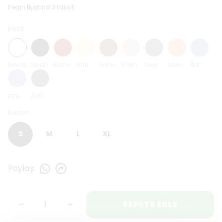
Peşin fiyatına 3 taksit!
Renk
Beyaz
Siyah
Kırmızı
Sarı
Kahverengi
Krem
Yeşil
Somon
Antrasit Mavi
Mor
Antrasit
Beden
S
M
L
XL
Paylaş
:
SEPETE EKLE