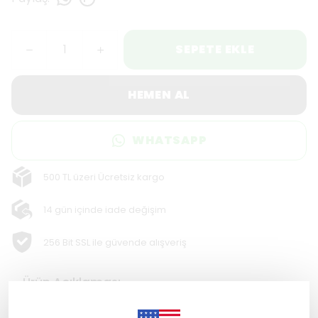
SEPETE EKLE
HEMEN AL
WHATSAPP
500 TL üzeri Ücretsiz kargo
14 gün içinde iade değişim
256 Bit SSL ile güvende alışveriş
Ürün Açıklaması
Bu benzersiz
ahşap tablo
masif
, doğanın kendine